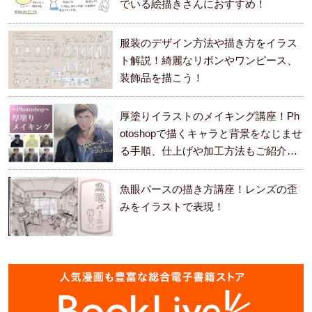
でいる絵描きさんにおすすめ！
服装のデザイン方法や描き方をイラス
ト解説！綺麗なリボンやワンピース、
装飾品を描こう！
厚塗りイラストのメイキング講座！Ph
otoshopで描くキャラと背景をなじませ
る手順、仕上げや加工方法もご紹介し
ます。
魚眼パースの描き方講座！レンズの歪
みをイラストで表現！