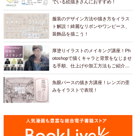
でいる絵描きさんにおすすめ！
服装のデザイン方法や描き方をイラス
ト解説！綺麗なリボンやワンピース、
装飾品を描こう！
厚塗りイラストのメイキング講座！Ph
otoshopで描くキャラと背景をなじませ
る手順、仕上げや加工方法もご紹介し
ます。
魚眼パースの描き方講座！レンズの歪
みをイラストで表現！