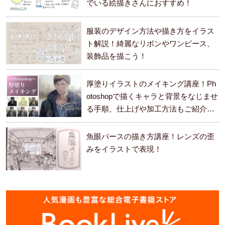
でいる絵描きさんにおすすめ！
服装のデザイン方法や描き方をイラス
ト解説！綺麗なリボンやワンピース、
装飾品を描こう！
厚塗りイラストのメイキング講座！Ph
otoshopで描くキャラと背景をなじませ
る手順、仕上げや加工方法もご紹介し
ます。
魚眼パースの描き方講座！レンズの歪
みをイラストで表現！