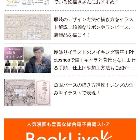
でいる絵描きさんにおすすめ！
服装のデザイン方法や描き方をイラス
ト解説！綺麗なリボンやワンピース、
装飾品を描こう！
厚塗りイラストのメイキング講座！Ph
otoshopで描くキャラと背景をなじませ
る手順、仕上げや加工方法もご紹介し
ます。
魚眼パースの描き方講座！レンズの歪
みをイラストで表現！