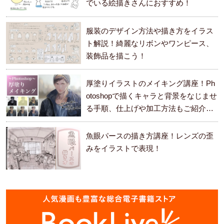
でいる絵描きさんにおすすめ！
服装のデザイン方法や描き方をイラス
ト解説！綺麗なリボンやワンピース、
装飾品を描こう！
厚塗りイラストのメイキング講座！Ph
otoshopで描くキャラと背景をなじませ
る手順、仕上げや加工方法もご紹介し
ます。
魚眼パースの描き方講座！レンズの歪
みをイラストで表現！