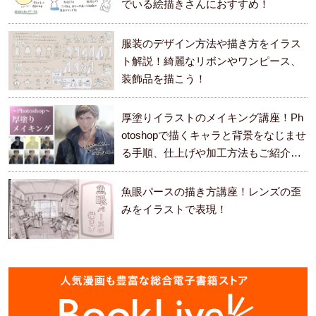
でいる絵描きさんにおすすめ！
服装のデザイン方法や描き方をイラス
ト解説！綺麗なリボンやワンピース、
装飾品を描こう！
厚塗りイラストのメイキング講座！Ph
otoshopで描くキャラと背景をなじませ
る手順、仕上げや加工方法もご紹介し
ます。
魚眼パースの描き方講座！レンズの歪
みをイラストで表現！