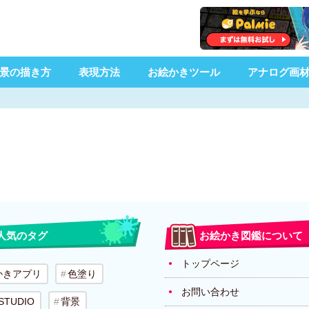
景の描き方
表現方法
お絵かきツール
アナログ画
人気のタグ
お絵かき図鑑について
トップページ
かきアプリ
色塗り
お問い合わせ
 STUDIO
背景