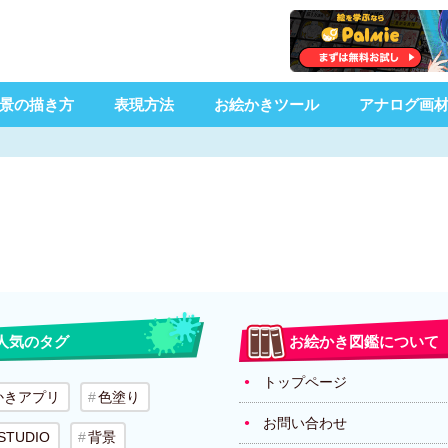
景の描き方
表現方法
お絵かきツール
アナログ画
人気のタグ
お絵かき図鑑について
トップページ
かきアプリ
色塗り
お問い合わせ
 STUDIO
背景