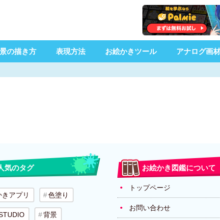
景の描き方
表現方法
お絵かきツール
アナログ画
人気のタグ
お絵かき図鑑について
トップページ
かきアプリ
色塗り
お問い合わせ
 STUDIO
背景