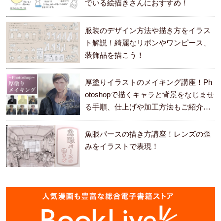
でいる絵描きさんにおすすめ！
服装のデザイン方法や描き方をイラス
ト解説！綺麗なリボンやワンピース、
装飾品を描こう！
厚塗りイラストのメイキング講座！Ph
otoshopで描くキャラと背景をなじませ
る手順、仕上げや加工方法もご紹介し
ます。
魚眼パースの描き方講座！レンズの歪
みをイラストで表現！