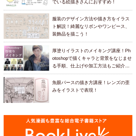
でいる絵描きさんにおすすめ！
服装のデザイン方法や描き方をイラス
ト解説！綺麗なリボンやワンピース、
装飾品を描こう！
厚塗りイラストのメイキング講座！Ph
otoshopで描くキャラと背景をなじませ
る手順、仕上げや加工方法もご紹介し
ます。
魚眼パースの描き方講座！レンズの歪
みをイラストで表現！