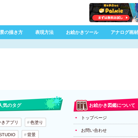
景の描き方
表現方法
お絵かきツール
アナログ画
人気のタグ
お絵かき図鑑について
トップページ
かきアプリ
色塗り
お問い合わせ
 STUDIO
背景