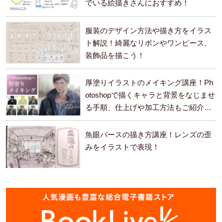
でいる絵描きさんにおすすめ！
服装のデザイン方法や描き方をイラス
ト解説！綺麗なリボンやワンピース、
装飾品を描こう！
厚塗りイラストのメイキング講座！Ph
otoshopで描くキャラと背景をなじませ
る手順、仕上げや加工方法もご紹介し
ます。
魚眼パースの描き方講座！レンズの歪
みをイラストで表現！