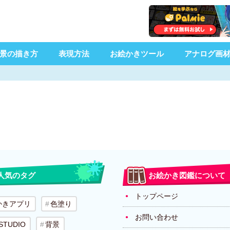
景の描き方
表現方法
お絵かきツール
アナログ画
人気のタグ
お絵かき図鑑について
トップページ
かきアプリ
色塗り
お問い合わせ
 STUDIO
背景