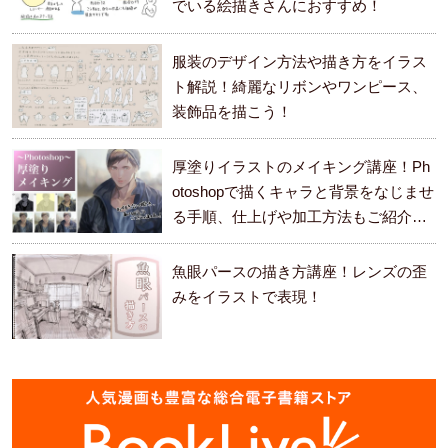
でいる絵描きさんにおすすめ！
服装のデザイン方法や描き方をイラス
ト解説！綺麗なリボンやワンピース、
装飾品を描こう！
厚塗りイラストのメイキング講座！Ph
otoshopで描くキャラと背景をなじませ
る手順、仕上げや加工方法もご紹介し
ます。
魚眼パースの描き方講座！レンズの歪
みをイラストで表現！