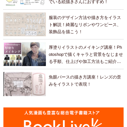
でいる絵描きさんにおすすめ！
服装のデザイン方法や描き方をイラス
ト解説！綺麗なリボンやワンピース、
装飾品を描こう！
厚塗りイラストのメイキング講座！Ph
otoshopで描くキャラと背景をなじませ
る手順、仕上げや加工方法もご紹介し
ます。
魚眼パースの描き方講座！レンズの歪
みをイラストで表現！