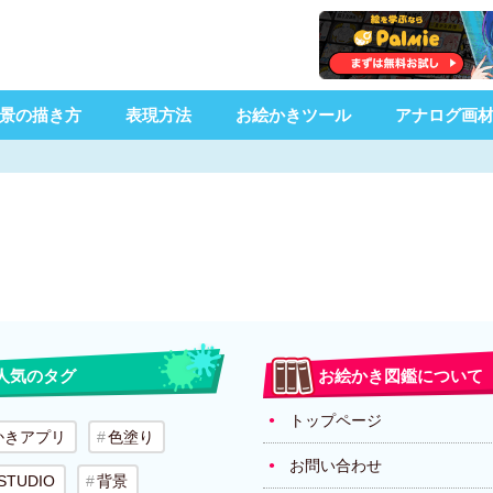
景の描き方
表現方法
お絵かきツール
アナログ画
人気のタグ
お絵かき図鑑について
トップページ
かきアプリ
色塗り
お問い合わせ
 STUDIO
背景