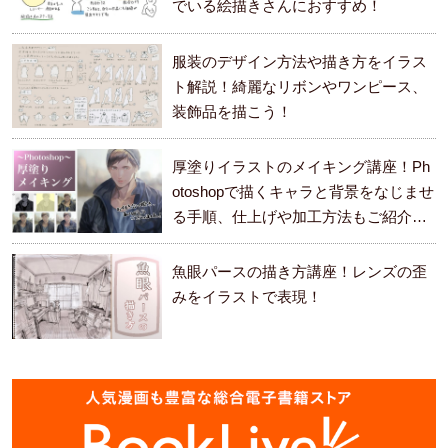
でいる絵描きさんにおすすめ！
服装のデザイン方法や描き方をイラス
ト解説！綺麗なリボンやワンピース、
装飾品を描こう！
厚塗りイラストのメイキング講座！Ph
otoshopで描くキャラと背景をなじませ
る手順、仕上げや加工方法もご紹介し
ます。
魚眼パースの描き方講座！レンズの歪
みをイラストで表現！