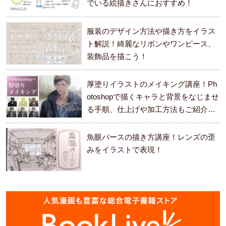
でいる絵描きさんにおすすめ！
服装のデザイン方法や描き方をイラス
ト解説！綺麗なリボンやワンピース、
装飾品を描こう！
厚塗りイラストのメイキング講座！Ph
otoshopで描くキャラと背景をなじませ
る手順、仕上げや加工方法もご紹介し
ます。
魚眼パースの描き方講座！レンズの歪
みをイラストで表現！