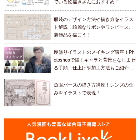
でいる絵描きさんにおすすめ！
服装のデザイン方法や描き方をイラス
ト解説！綺麗なリボンやワンピース、
装飾品を描こう！
厚塗りイラストのメイキング講座！Ph
otoshopで描くキャラと背景をなじませ
る手順、仕上げや加工方法もご紹介し
ます。
魚眼パースの描き方講座！レンズの歪
みをイラストで表現！