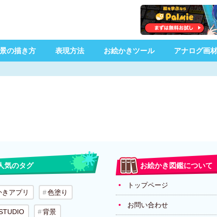
景の描き方
表現方法
お絵かきツール
アナログ画
人気のタグ
お絵かき図鑑について
トップページ
かきアプリ
色塗り
お問い合わせ
 STUDIO
背景