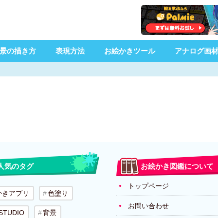
景の描き方
表現方法
お絵かきツール
アナログ画
人気のタグ
お絵かき図鑑について
トップページ
かきアプリ
色塗り
お問い合わせ
 STUDIO
背景