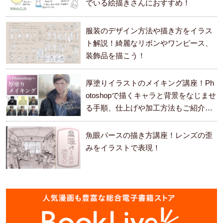
でいる絵描きさんにおすすめ！
服装のデザイン方法や描き方をイラス
ト解説！綺麗なリボンやワンピース、
装飾品を描こう！
厚塗りイラストのメイキング講座！Ph
otoshopで描くキャラと背景をなじませ
る手順、仕上げや加工方法もご紹介し
ます。
魚眼パースの描き方講座！レンズの歪
みをイラストで表現！