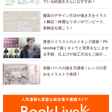
でいる絵描きさんにおすすめ！
服装のデザイン方法や描き方をイラス
ト解説！綺麗なリボンやワンピース、
装飾品を描こう！
厚塗りイラストのメイキング講座！Ph
otoshopで描くキャラと背景をなじませ
る手順、仕上げや加工方法もご紹介し
ます。
魚眼パースの描き方講座！レンズの歪
みをイラストで表現！