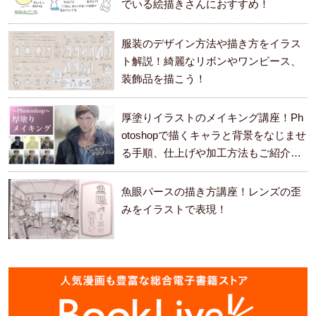
でいる絵描きさんにおすすめ！
服装のデザイン方法や描き方をイラス
ト解説！綺麗なリボンやワンピース、
装飾品を描こう！
厚塗りイラストのメイキング講座！Ph
otoshopで描くキャラと背景をなじませ
る手順、仕上げや加工方法もご紹介し
ます。
魚眼パースの描き方講座！レンズの歪
みをイラストで表現！