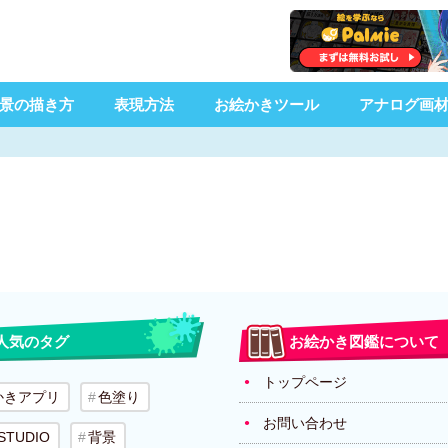
景の描き方
表現方法
お絵かきツール
アナログ画
人気のタグ
お絵かき図鑑について
トップページ
かきアプリ
色塗り
お問い合わせ
 STUDIO
背景