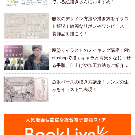
でいる絵描きさんにおすすめ！
服装のデザイン方法や描き方をイラス
ト解説！綺麗なリボンやワンピース、
装飾品を描こう！
厚塗りイラストのメイキング講座！Ph
otoshopで描くキャラと背景をなじませ
る手順、仕上げや加工方法もご紹介し
ます。
魚眼パースの描き方講座！レンズの歪
みをイラストで表現！