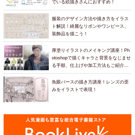
でいる絵描きさんにおすすめ！
服装のデザイン方法や描き方をイラス
ト解説！綺麗なリボンやワンピース、
装飾品を描こう！
厚塗りイラストのメイキング講座！Ph
otoshopで描くキャラと背景をなじませ
る手順、仕上げや加工方法もご紹介し
ます。
魚眼パースの描き方講座！レンズの歪
みをイラストで表現！