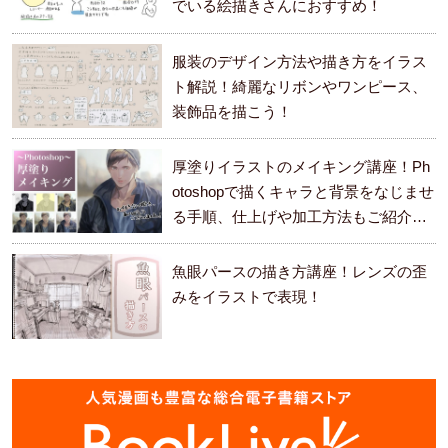
でいる絵描きさんにおすすめ！
服装のデザイン方法や描き方をイラス
ト解説！綺麗なリボンやワンピース、
装飾品を描こう！
厚塗りイラストのメイキング講座！Ph
otoshopで描くキャラと背景をなじませ
る手順、仕上げや加工方法もご紹介し
ます。
魚眼パースの描き方講座！レンズの歪
みをイラストで表現！