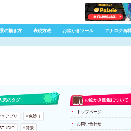
景の描き方
表現方法
お絵かきツール
アナログ画
人気のタグ
お絵かき図鑑について
トップページ
かきアプリ
色塗り
お問い合わせ
 STUDIO
背景