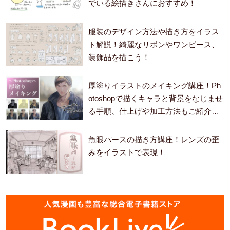
でいる絵描きさんにおすすめ！
服装のデザイン方法や描き方をイラス
ト解説！綺麗なリボンやワンピース、
装飾品を描こう！
厚塗りイラストのメイキング講座！Ph
otoshopで描くキャラと背景をなじませ
る手順、仕上げや加工方法もご紹介し
ます。
魚眼パースの描き方講座！レンズの歪
みをイラストで表現！