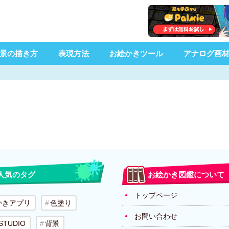
景の描き方
表現方法
お絵かきツール
アナログ画
人気のタグ
お絵かき図鑑について
トップページ
かきアプリ
色塗り
お問い合わせ
 STUDIO
背景