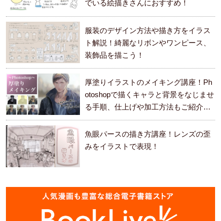
でいる絵描きさんにおすすめ！
服装のデザイン方法や描き方をイラス
ト解説！綺麗なリボンやワンピース、
装飾品を描こう！
厚塗りイラストのメイキング講座！Ph
otoshopで描くキャラと背景をなじませ
る手順、仕上げや加工方法もご紹介し
ます。
魚眼パースの描き方講座！レンズの歪
みをイラストで表現！