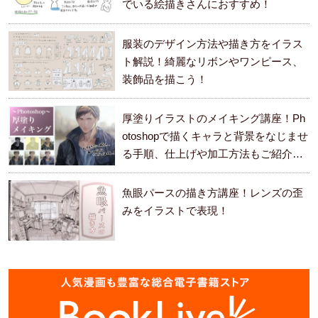
でいる絵描きさんにおすすめ！
服装のデザイン方法や描き方をイラス
ト解説！綺麗なリボンやワンピース、
装飾品を描こう！
厚塗りイラストのメイキング講座！Ph
otoshopで描くキャラと背景をなじませ
る手順、仕上げや加工方法もご紹介し
ます。
魚眼パースの描き方講座！レンズの歪
みをイラストで表現！