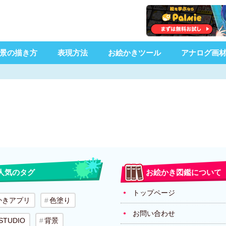
景の描き方
表現方法
お絵かきツール
アナログ画
人気のタグ
お絵かき図鑑について
トップページ
かきアプリ
色塗り
お問い合わせ
 STUDIO
背景