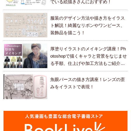
でいる絵描きさんにおすすめ！
服装のデザイン方法や描き方をイラス
ト解説！綺麗なリボンやワンピース、
装飾品を描こう！
厚塗りイラストのメイキング講座！Ph
otoshopで描くキャラと背景をなじませ
る手順、仕上げや加工方法もご紹介し
ます。
魚眼パースの描き方講座！レンズの歪
みをイラストで表現！