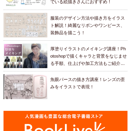
でいる絵描きさんにおすすめ！
服装のデザイン方法や描き方をイラス
ト解説！綺麗なリボンやワンピース、
装飾品を描こう！
厚塗りイラストのメイキング講座！Ph
otoshopで描くキャラと背景をなじませ
る手順、仕上げや加工方法もご紹介し
ます。
魚眼パースの描き方講座！レンズの歪
みをイラストで表現！