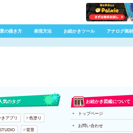
景の描き方
表現方法
お絵かきツール
アナログ画
人気のタグ
お絵かき図鑑について
トップページ
かきアプリ
色塗り
お問い合わせ
 STUDIO
背景