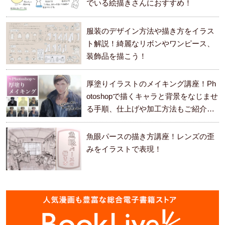
でいる絵描きさんにおすすめ！
服装のデザイン方法や描き方をイラス
ト解説！綺麗なリボンやワンピース、
装飾品を描こう！
厚塗りイラストのメイキング講座！Ph
otoshopで描くキャラと背景をなじませ
る手順、仕上げや加工方法もご紹介し
ます。
魚眼パースの描き方講座！レンズの歪
みをイラストで表現！