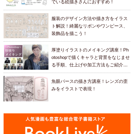
でいる絵描きさんにおすすめ！
服装のデザイン方法や描き方をイラス
ト解説！綺麗なリボンやワンピース、
装飾品を描こう！
厚塗りイラストのメイキング講座！Ph
otoshopで描くキャラと背景をなじませ
る手順、仕上げや加工方法もご紹介し
ます。
魚眼パースの描き方講座！レンズの歪
みをイラストで表現！