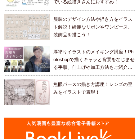
でいる絵描きさんにおすすめ！
服装のデザイン方法や描き方をイラス
ト解説！綺麗なリボンやワンピース、
装飾品を描こう！
厚塗りイラストのメイキング講座！Ph
otoshopで描くキャラと背景をなじませ
る手順、仕上げや加工方法もご紹介し
ます。
魚眼パースの描き方講座！レンズの歪
みをイラストで表現！