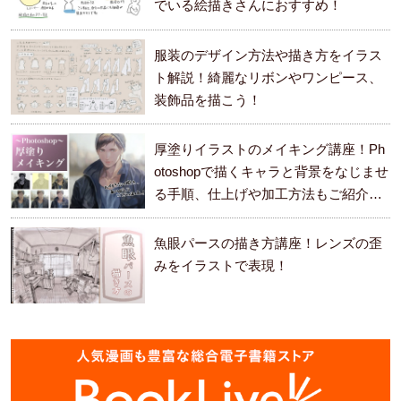
でいる絵描きさんにおすすめ！
服装のデザイン方法や描き方をイラス
ト解説！綺麗なリボンやワンピース、
装飾品を描こう！
厚塗りイラストのメイキング講座！Ph
otoshopで描くキャラと背景をなじませ
る手順、仕上げや加工方法もご紹介し
ます。
魚眼パースの描き方講座！レンズの歪
みをイラストで表現！