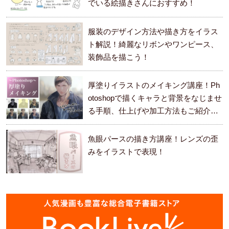
でいる絵描きさんにおすすめ！
服装のデザイン方法や描き方をイラス
ト解説！綺麗なリボンやワンピース、
装飾品を描こう！
厚塗りイラストのメイキング講座！Ph
otoshopで描くキャラと背景をなじませ
る手順、仕上げや加工方法もご紹介し
ます。
魚眼パースの描き方講座！レンズの歪
みをイラストで表現！