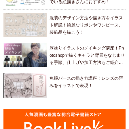
でいる絵描きさんにおすすめ！
服装のデザイン方法や描き方をイラス
ト解説！綺麗なリボンやワンピース、
装飾品を描こう！
厚塗りイラストのメイキング講座！Ph
otoshopで描くキャラと背景をなじませ
る手順、仕上げや加工方法もご紹介し
ます。
魚眼パースの描き方講座！レンズの歪
みをイラストで表現！