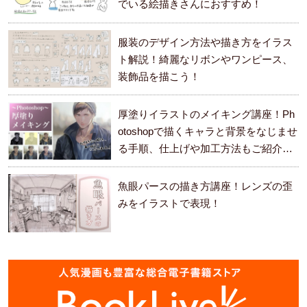
でいる絵描きさんにおすすめ！
服装のデザイン方法や描き方をイラス
ト解説！綺麗なリボンやワンピース、
装飾品を描こう！
厚塗りイラストのメイキング講座！Ph
otoshopで描くキャラと背景をなじませ
る手順、仕上げや加工方法もご紹介し
ます。
魚眼パースの描き方講座！レンズの歪
みをイラストで表現！