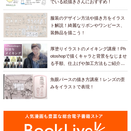
でいる絵描きさんにおすすめ！
服装のデザイン方法や描き方をイラス
ト解説！綺麗なリボンやワンピース、
装飾品を描こう！
厚塗りイラストのメイキング講座！Ph
otoshopで描くキャラと背景をなじませ
る手順、仕上げや加工方法もご紹介し
ます。
魚眼パースの描き方講座！レンズの歪
みをイラストで表現！