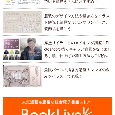
でいる絵描きさんにおすすめ！
服装のデザイン方法や描き方をイラス
ト解説！綺麗なリボンやワンピース、
装飾品を描こう！
厚塗りイラストのメイキング講座！Ph
otoshopで描くキャラと背景をなじませ
る手順、仕上げや加工方法もご紹介し
ます。
魚眼パースの描き方講座！レンズの歪
みをイラストで表現！