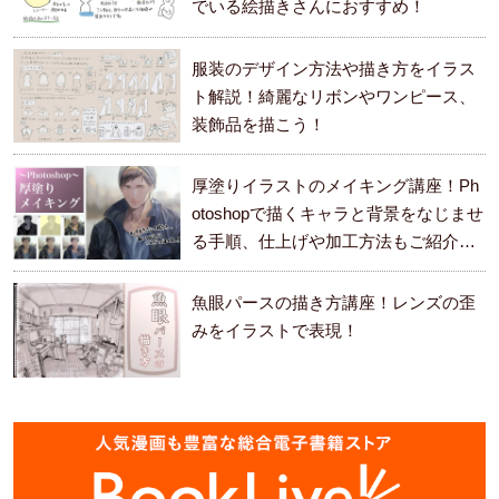
でいる絵描きさんにおすすめ！
服装のデザイン方法や描き方をイラス
ト解説！綺麗なリボンやワンピース、
装飾品を描こう！
厚塗りイラストのメイキング講座！Ph
otoshopで描くキャラと背景をなじませ
る手順、仕上げや加工方法もご紹介し
ます。
魚眼パースの描き方講座！レンズの歪
みをイラストで表現！