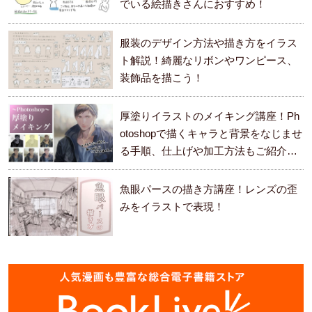
でいる絵描きさんにおすすめ！
服装のデザイン方法や描き方をイラス
ト解説！綺麗なリボンやワンピース、
装飾品を描こう！
厚塗りイラストのメイキング講座！Ph
otoshopで描くキャラと背景をなじませ
る手順、仕上げや加工方法もご紹介し
ます。
魚眼パースの描き方講座！レンズの歪
みをイラストで表現！