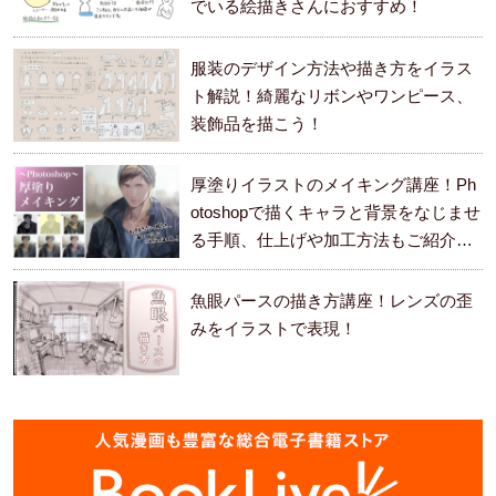
でいる絵描きさんにおすすめ！
服装のデザイン方法や描き方をイラス
ト解説！綺麗なリボンやワンピース、
装飾品を描こう！
厚塗りイラストのメイキング講座！Ph
otoshopで描くキャラと背景をなじませ
る手順、仕上げや加工方法もご紹介し
ます。
魚眼パースの描き方講座！レンズの歪
みをイラストで表現！